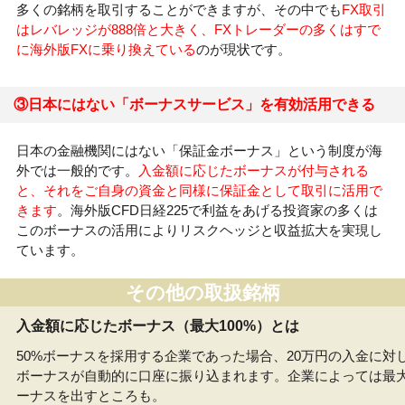
多くの銘柄を取引することができますが、その中でも
FX取引
はレバレッジが888倍と大きく、FXトレーダーの多くはすで
に海外版FXに乗り換えている
のが現状です。
③日本にはない「ボーナスサービス」を有効活用できる
日本の金融機関にはない「保証金ボーナス」という制度が海
外では一般的です。
入金額に応じたボーナスが付与される
と、それをご自身の資金と同様に保証金として取引に活用で
きます
。海外版CFD日経225で利益をあげる投資家の多くは
このボーナスの活用によりリスクヘッジと収益拡大を実現し
ています。
その他の取扱銘柄
入金額に応じたボーナス（最大100%）とは
50%ボーナスを採用する企業であった場合、20万円の入金に対し
ボーナスが自動的に口座に振り込まれます。企業によっては最大
ーナスを出すところも。