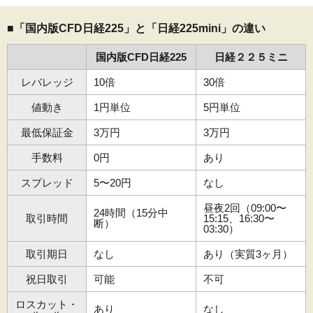
■「国内版CFD日経225」と「日経225mini」の違い
国内版CFD日経225
日経２２５ミニ
レバレッジ
10倍
30倍
値動き
1円単位
5円単位
最低保証金
3万円
3万円
手数料
0円
あり
スプレッド
5〜20円
なし
昼夜2回（09:00〜
24時間（15分中
取引時間
15:15、16:30〜
断）
03:30）
取引期日
なし
あり（実質3ヶ月）
祝日取引
可能
不可
ロスカット・
あり
なし