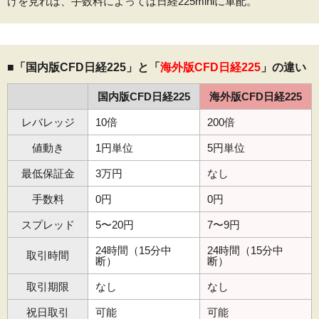
けを見れば、手数料によっては日経225miniに軍配。
■「国内版CFD日経225」と「
海外版CFD日経225
」の違い
国内版CFD日経225
海外版CFD日経225
レバレッジ
10倍
200倍
値動き
1円単位
5円単位
最低保証金
3万円
なし
手数料
0円
0円
スプレッド
5〜20円
7〜9円
24時間（15分中
24時間（15分中
取引時間
断）
断）
取引期限
なし
なし
祝日取引
可能
可能